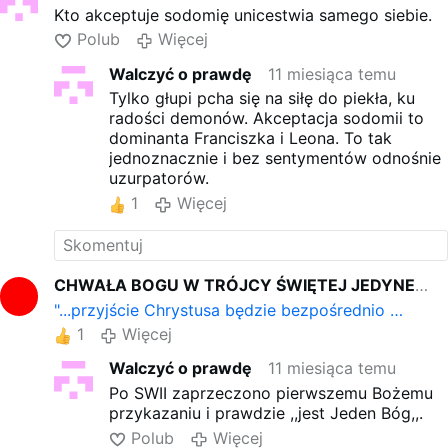
powiedział, że niemieccy biskupi
Kto akceptuje sodomię unicestwia samego siebie.
nie wycofają swoich wytycznych
Polub
Więcej
dotyczących "błogosławienia"
par homoseksualnych.
Walczyć o prawdę
11 miesiąca temu
Biskup Bätzing wyjaśnił: "W
Tylko głupi pcha się na siłę do piekła, ku
wywiadzie papież jednoznacznie
radości demonów. Akceptacja sodomii to
stwierdził, że 'Fiducia Supplicans'
dominanta Franciszka i Leona. To tak
nie zostanie wycofana.
jednoznacznie i bez sentymentów odnośnie
Niemieckie wytyczne,
uzurpatorów.
"Błogosławieństwa dają siłę
1
Więcej
miłości", są duszpasterską
realizacją "Fiducia supplicans",
opracowaną w porozumieniu z
rzymską Dykasterią Nauki Wiary,
dostosowaną do niemieckiego
CHWAŁA BOGU W TRÓJCY ŚWIĘTEJ JEDYNEMU
kontekstu".
"...przyjście Chrystusa będzie bezpośrednio …
Następnie włoskie media
1
Więcej
opublikowały nagłówki mówiące,
że niemiecki Kościół praktykuje
Walczyć o prawdę
11 miesiąca temu
"nieposłuszeństwo …
Więcej
Po SWII zaprzeczono pierwszemu Bożemu
przykazaniu i prawdzie ,,jest Jeden Bóg,,.
Polub
Więcej