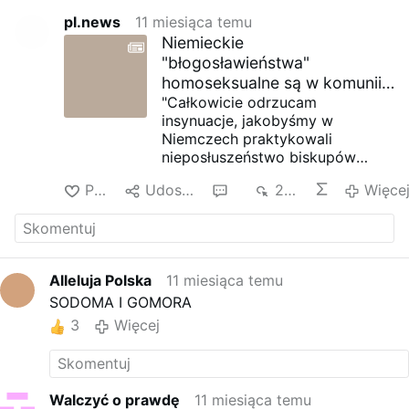
pl.news
11 miesiąca temu
Niemieckie
"błogosławieństwa"
homoseksualne są w komunii
z Leonem XIV - Monsignor
"Całkowicie odrzucam
insynuacje, jakobyśmy w
Bätzing
Niemczech praktykowali
nieposłuszeństwo biskupów
wobec Rzymu lub obierali
Polub
Udostępnij
10
2 tys.
Więce
konfrontacyjny kurs wobec
Rzymu". Biskup Georg Bätzing z
Limburga, przewodniczący
Konferencji Episkopatu Niemiec,
złożył to oświadczenie w
Alleluja Polska
11 miesiąca temu
czwartek na zakończenie
SODOMA I GOMORA
spotkania biskupów w Fuldzie.
"Jest to po prostu bezpodstawna
3
Więcej
konstrukcja i nie odzwierciedla
mojego oświadczenia ani
wysiłków wszystkich biskupów".
W poniedziałek biskup Bätzing
Walczyć o prawdę
11 miesiąca temu