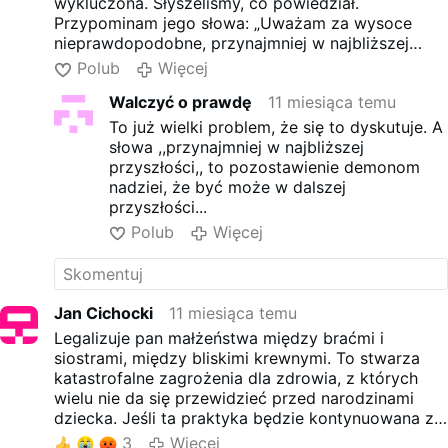
wykluczona. Słyszeliśmy, co powiedział.
Przypominam jego słowa: „Uważam za wysoce
nieprawdopodobne, przynajmniej w najbliższej
przyszłości, aby nauczanie Kościoła w tej kwestii
Polub
Więcej
uległo zmianie”. Leon XIV nie może gwarantować,
Walczyć o prawdę
11 miesiąca temu
co będzie po jego pontyfikacie, ale o jedno
możemy być spokojnie: dopóki Leon jest
To już wielki problem, że się to dyskutuje. A
papieżem, to w tym obszarze żadnych gorszących
słowa ,,przynajmniej w najbliższej
zmian nie będzie".
Leon XIV przeciwko homo-
przyszłości,, to pozostawienie demonom
błogosławieństwom i …
nadziei, że być może w dalszej
przyszłości...
Polub
Więcej
Jan Cichocki
11 miesiąca temu
Legalizuje pan małżeństwa między braćmi i
siostrami, między bliskimi krewnymi. To stwarza
katastrofalne zagrożenia dla zdrowia, z których
wielu nie da się przewidzieć przed narodzinami
dziecka. Jeśli ta praktyka będzie kontynuowana z
pokolenia na pokolenie, Anglicy wymrą”.
3
Więcej