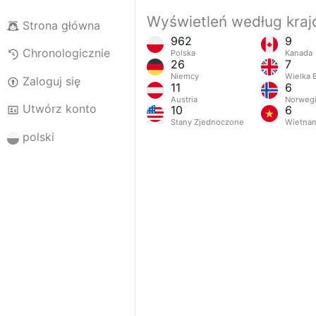
Wyświetleń według kra
Strona główna
962
9
Chronologicznie
Polska
Kanada
26
7
Niemcy
Wielka B
Zaloguj się
11
6
Austria
Norweg
Utwórz konto
10
6
Stany Zjednoczone
Wietna
polski