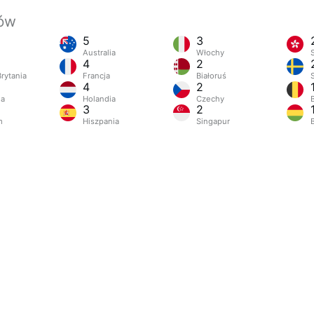
jów
5
3
Australia
Włochy
4
2
rytania
Francja
Białoruś
4
2
ia
Holandia
Czechy
3
2
m
Hiszpania
Singapur