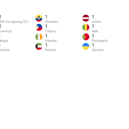
2
1
1
SRA Hongkong (Chiny)
Ekwador
Łotwa
2
1
1
Szwecja
Filipiny
Mali
1
1
1
Belgia
Irlandia
Portugalia
1
1
1
Boliwia
Kuwejt
Ukraina