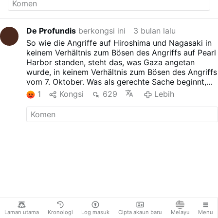
De Profundis
berkongsi ini
3 bulan lalu
So wie die Angriffe auf Hiroshima und Nagasaki in
keinem Verhältnis zum Bösen des Angriffs auf Pearl
Harbor standen, steht das, was Gaza angetan
wurde, in keinem Verhältnis zum Bösen des Angriffs
vom 7. Oktober. Was als gerechte Sache beginnt,
wird oft durch die selbstgerechte Blutgier des
1
Kongsi
629
Lebih
Krieges korrumpiert.
Laman utama
Kronologi
Log masuk
Cipta akaun baru
Melayu
Menu