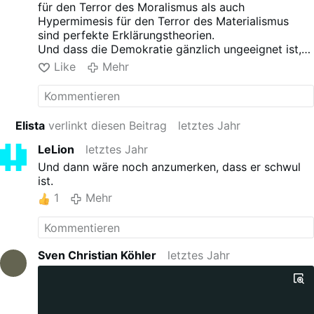
Screenshot von YouTube
für den Terror des Moralismus als auch
Peter Thiel ist ein Tech-Milliardär
Hypermimesis für den Terror des Materialismus
mit apokalyptischen Visionen.
sind perfekte Erklärungstheorien.
Peter Thiel ist vieles: PayPal-
Und dass die Demokratie gänzlich ungeeignet ist,
Mitgründer, früher Facebook-
den Terror von Hyperchristentum und
Like
Mehr
Investor, Vordenker der
Hypermimesis zu bewältigen, ist eine Binse.
amerikanischen Rechten,
Finanzier des heutigen
Vize-
Präsidenten der USA,
JD
Elista
verlinkt diesen Beitrag
letztes Jahr
Vance
.
Doch was ihn wirklich antreibt,
LeLion
letztes Jahr
bleibt oft verborgen hinter der
Und dann wäre noch anzumerken, dass er schwul
verspiegelten Fassade des
ist.
Silicon Valley.
1
Mehr
Denn Thiel hält sich gerne
bedeckt. Er ist aber nicht nur
Libertärer und Milliardär – er ist
auch ein religiöser Denker mit
Sven Christian Köhler
letztes Jahr
einer zunehmend
apokalyptischen Weltsicht.
Thiel wurde 1967 in Frankfurt …
Mehr