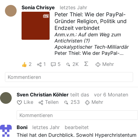
Sonia Chrisye
letztes Jahr
Peter Thiel: Wie der PayPal-
Gründer Religion, Politik und
Endzeit verbindet
Anm.v.m.: Auf dem Weg zum
Antichristen (?)
Apokalyptischer Tech-Milliardär
Peter Thiel: Wie der PayPal-
Gründer Religion, Politik und
2
1
5
2K
Mehr
Endzeit verbindet
Von
Oliver Marquart
| 26. Juni
2025
vor 4 Minuten
Peter Thiel ist mehr als nur ein
Sven Christian Köhler
teilt das
vor 6 Monaten
Investor
. Er denkt Religion,
Like
Teilen
253
Mehr
Technologie und Politik radikal
neu. Zwischen libertären Idealen,
christlicher Transzendenz und
apokalyptischen Visionen
arbeitet er an einer neuen
Boni
letztes Jahr
bearbeitet
Weltordnung – ohne Demokratie.
Thiel hat den Durchblick. Sowohl Hyperchristentum