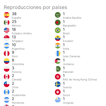
Reproducciones por países
38
1
España
Arabia Saudita
25
1
México
Bangladés
18
1
Estados Unidos
Brasil
13
1
Singapur
Ecuador
10
1
Argentina
India
9
1
Perú
Islas Canarias
8
1
Colombia
Jordania
3
1
Polonia
Pakistán
2
1
Canadá
RAE de Hong Kong (China)
2
1
Chile
Suecia
2
1
Guatemala
Suiza
2
1
Honduras
Uruguay