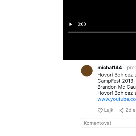
michal144
pre
Hovorí Boh cez 
CampFest 2013
Brandon Mc Cau
Hovorí Boh cez 
www.youtube.com
Lajk
Zdie