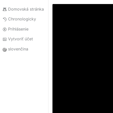
Domovská stránka
Chronologicky
Prihlásenie
Vytvoriť účet
slovenčina