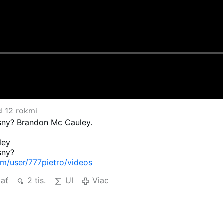
d 12 rokmi
sny? Brandon Mc Cauley.
ley
sny?
/user/777pietro/videos
lať
2 tis.
UI
Viac