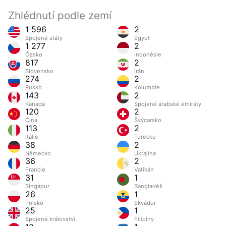
Zhlédnutí podle zemí
1 596
2
Spojené státy
Egypt
1 277
2
Česko
Indonésie
817
2
Slovensko
Írán
274
2
Rusko
Kolumbie
143
2
Kanada
Spojené arabské emiráty
120
2
Čína
Švýcarsko
113
2
Itálie
Turecko
38
2
Německo
Ukrajina
36
2
Francie
Vatikán
31
1
Singapur
Bangladéš
26
1
Polsko
Ekvádor
25
1
Spojené království
Filipíny