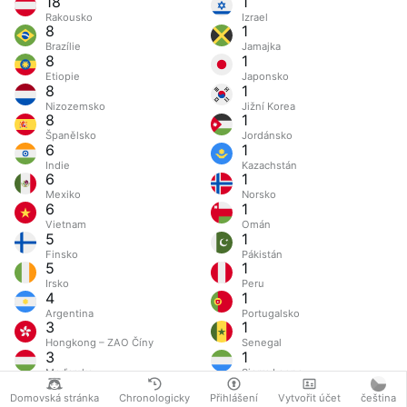
18
1
Rakousko
Izrael
8
1
Brazílie
Jamajka
8
1
Etiopie
Japonsko
8
1
Nizozemsko
Jižní Korea
8
1
Španělsko
Jordánsko
6
1
Indie
Kazachstán
6
1
Mexiko
Norsko
6
1
Vietnam
Omán
5
1
Finsko
Pákistán
5
1
Irsko
Peru
4
1
Argentina
Portugalsko
3
1
Hongkong – ZAO Číny
Senegal
3
1
Maďarsko
Sierra Leone
3
1
Domovská stránka
Chronologicky
Přihlášení
Vytvořit účet
čeština
Švédsko
Tchaj-wan