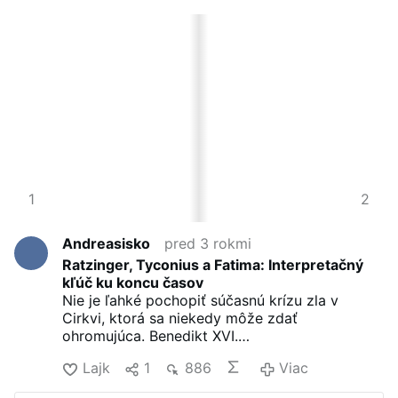
3
1
4
2
Andreasisko
pred 3 rokmi
Ratzinger, Tyconius a Fatima: Interpretačný
kľúč ku koncu časov
Nie je ľahké pochopiť súčasnú krízu zla v
Cirkvi, ktorá sa niekedy môže zdať
ohromujúca. Benedikt XVI.
naznačil, že Tyconiova teológia môže pomôcť
Lajk
1
886
Viac
Cirkvi pochopiť, ako demaskovať a nakoniec
poraziť zlo