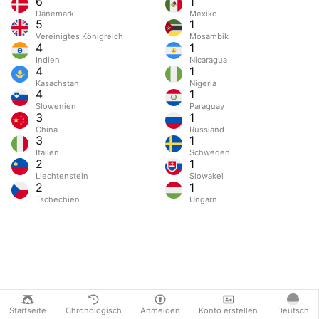
6
1
Dänemark
Mexiko
5
1
Vereinigtes Königreich
Mosambik
4
1
Indien
Nicaragua
4
1
Kasachstan
Nigeria
4
1
Slowenien
Paraguay
3
1
China
Russland
3
1
Italien
Schweden
2
1
Liechtenstein
Slowakei
2
1
Tschechien
Ungarn
Startseite
Chronologisch
Anmelden
Konto erstellen
Deutsch