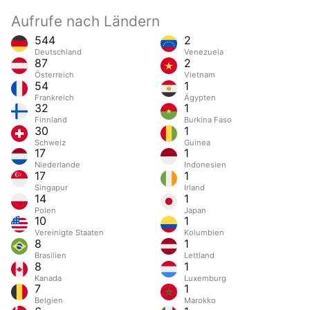
Aufrufe nach Ländern
544
2
Deutschland
Venezuela
87
2
Österreich
Vietnam
54
1
Frankreich
Ägypten
32
1
Finnland
Burkina Faso
30
1
Schweiz
Guinea
17
1
Niederlande
Indonesien
17
1
Singapur
Irland
14
1
Polen
Japan
10
1
Vereinigte Staaten
Kolumbien
8
1
Brasilien
Lettland
8
1
Kanada
Luxemburg
7
1
Belgien
Marokko