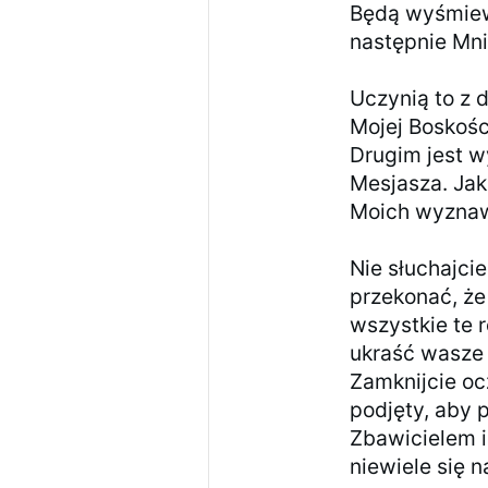
Będą wyśmiew
następnie Mni
Uczynią to z
Mojej Boskośc
Drugim jest w
Mesjasza. Jak
Moich wyzna
Nie słuchajci
przekonać, że
wszystkie te 
ukraść wasze 
Zamknijcie oc
podjęty, aby 
Zbawicielem i
niewiele się n