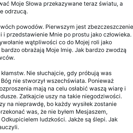
ać Moje Słowa przekazywane teraz światu, a
e odrzucą.
 dwóch powodów. Pierwszym jest zbezczeszczeni
i i przedstawienie Mnie po prostu jako człowieka.
ywołanie wątpliwości co do Mojej roli jako
 bardzo obrażają Moje Imię. Jak bardzo zwodzą
wców.
e kłamstw. Nie słuchajcie, gdy próbują was
 Bóg nie stworzył wszechświata. Ponieważ
rozproszenia mają na celu osłabić waszą wiarę i
dusze. Zatkajcie uszy na takie niegodziwości.
zy na nieprawdę, bo każdy wysiłek zostanie
przekonać was, że nie byłem Mesjaszem,
 Odkupicielem ludzkości. Jakże są ślepi. Jak
auczyli.