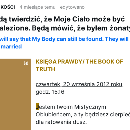
ZKOŚCI
4 miesiące temu
edytowano
ą twierdzić, że Moje Ciało może być
alezione. Będą mówić, że byłem żonat
ll say that My Body can still be found. They will
s married
KSIĘGA PRAWDY/ THE BOOK OF
TRUTH
czwartek, 20 września 2012 roku,
godz. 15.16
J
estem twoim Mistycznym
Oblubieńcem, a ty będziesz cierpie
dla ratowania dusz.