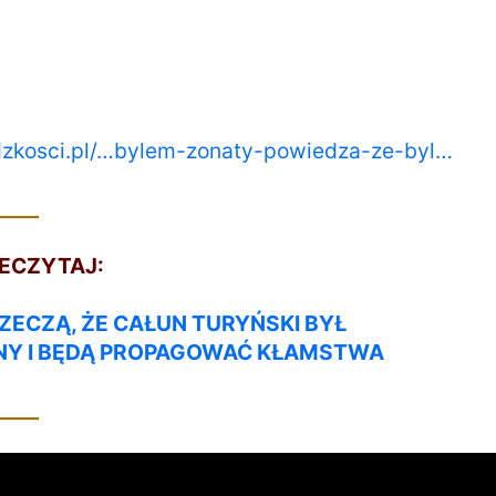
dzkosci.pl/…bylem-zonaty-powiedza-ze-byl…
____
ZECZYTAJ:
ZECZĄ, ŻE CAŁUN TURYŃSKI BYŁ
Y I BĘDĄ PROPAGOWAĆ KŁAMSTWA
____