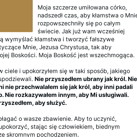
Moja szczerze umiłowana córko,
nadszedł czas, aby kłamstwa o Mni
rozpowszechniły się po całym
świecie. Jak już wam wcześniej
ą wymyślać kłamstwa i tworzyć fałszywe
tyczące Mnie, Jezusa Chrystusa, tak aby
ojej Boskości. Moja Boskość jest wszechmogąca.
 ciele i upokorzyłem się w taki sposób, jakiego
 spodziewali.
Nie przyszedłem ubrany jak król. Ni
 nie przechwalałem się jak król, aby inni padali
. Nie rozkazywałem innym, aby Mi usługiwali.
rzyszedłem, aby służyć.
łagać o wasze zbawienie. Aby to uczynić,
upokorzyć, stając się człowiekiem, biednym
 ze skromnym pochodzeniem.