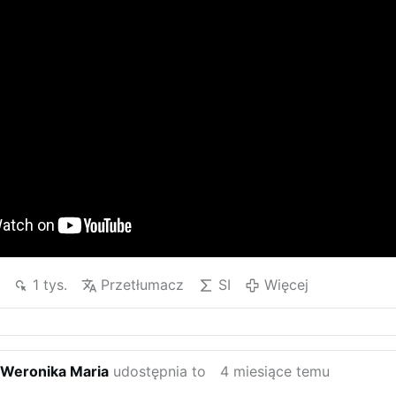
1 tys.
Przetłumacz
SI
Więcej
 Weronika Maria
udostępnia to
4 miesiące temu