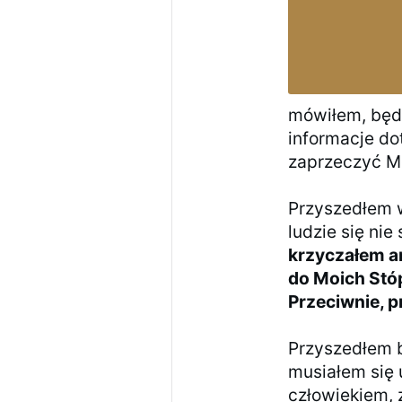
mówiłem, będ
informacje do
zaprzeczyć M
Przyszedłem w
ludzie się nie
krzyczałem ani
do Moich Stóp
Przeciwnie, p
Przyszedłem b
musiałem się 
człowiekiem,