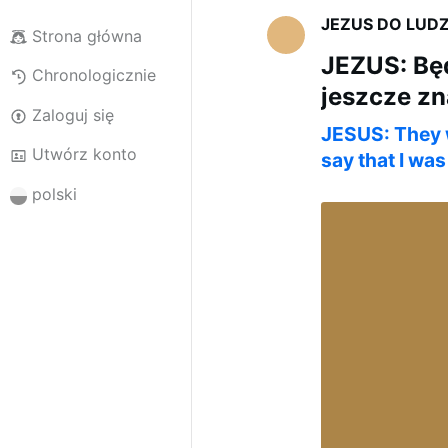
JEZUS DO LUD
Strona główna
JEZUS: Będ
Chronologicznie
jeszcze zn
Zaloguj się
JESUS: They wi
Utwórz konto
say that I wa
polski