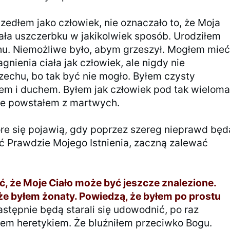
zedłem jako człowiek, nie oznaczało to, że Moja
ła uszczerbku w jakikolwiek sposób. Urodziłem
hu. Niemożliwe było, abym grzeszył. Mogłem mie
gnienia ciała jak człowiek, ale nigdy nie
zechu, bo tak być nie mogło. Byłem czysty
em i duchem. Byłem jak człowiek pod tak wielom
le powstałem z martwych.
re się pojawią, gdy poprzez szereg nieprawd będ
ć Prawdzie Mojego Istnienia, zaczną zalewać
ć, że Moje Ciało może być jeszcze znalezione.
że byłem żonaty. Powiedzą, że byłem po prostu
stępnie będą starali się udowodnić, po raz
yłem heretykiem. Że bluźniłem przeciwko Bogu.