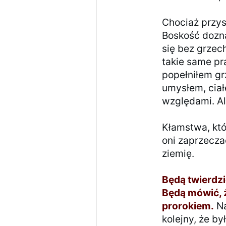
Chociaż przys
Boskość dozna
się bez grzec
takie same pra
popełniłem gr
umysłem, ciał
względami. A
Kłamstwa, któ
oni zaprzecza
ziemię.
Będą twierdzi
Będą mówić, 
prorokiem.
Na
kolejny, że b