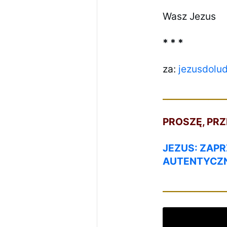
Wasz Jezus
* * *
za:
jezusdolu
______________
PROSZĘ, PR
JEZUS: ZAPR
AUTENTYCZN
______________