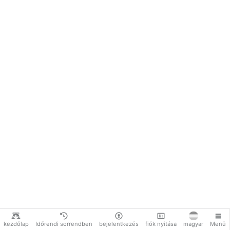
kezdőlap
Időrendi sorrendben
bejelentkezés
fiók nyitása
magyar
Menü