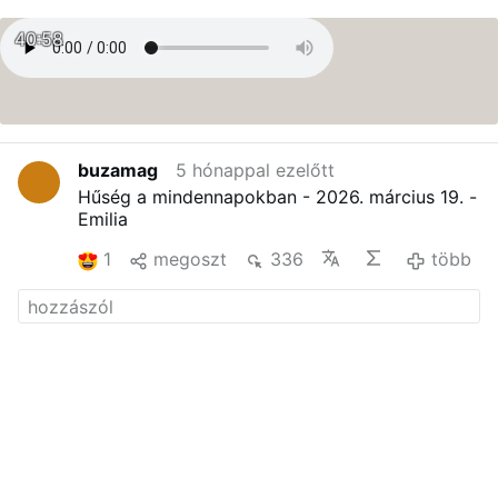
40:58
buzamag
5 hónappal ezelőtt
Hűség a mindennapokban - 2026. március 19. -
Emilia
1
megoszt
336
több