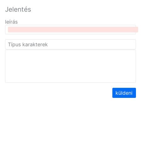
Jelentés
leírás
küldeni