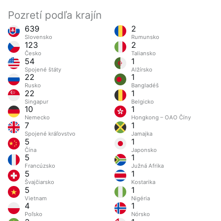
Pozretí podľa krajín
639
2
Slovensko
Rumunsko
123
2
Česko
Taliansko
54
1
Spojené štáty
Alžírsko
22
1
Rusko
Bangladéš
22
1
Singapur
Belgicko
10
1
Nemecko
Hongkong – OAO Číny
7
1
Spojené kráľovstvo
Jamajka
5
1
Čína
Japonsko
5
1
Francúzsko
Južná Afrika
5
1
Švajčiarsko
Kostarika
5
1
Vietnam
Nigéria
4
1
Poľsko
Nórsko