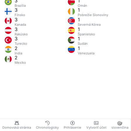
3
1
Brazília
Omán
3
1
Fínsko
Pobrežie Slonoviny
3
1
Kanada
Severná Kórea
3
1
Rakúsko
Španielsko
3
1
Turecko
Sudán
2
1
India
Venezuela
2
Mexiko
Domovská stránka
Chronologicky
Prihlásenie
Vytvoriť účet
slovenčina