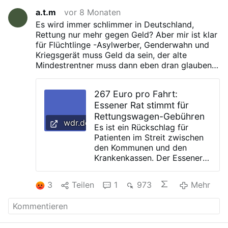
a.t.m
vor 8 Monaten
Es wird immer schlimmer in Deutschland,
Rettung nur mehr gegen Geld? Aber mir ist klar
für Flüchtlinge -Asylwerber, Genderwahn und
Kriegsgerät muss Geld da sein, der alte
Mindestrentner muss dann eben dran glauben,
wenn dieser nicht zahlen kann muss er dann in
den Knast? Traurig für alles haben die in
267 Euro pro Fahrt:
Deutschland regierenden Geld, nur nicht für
Essener Rat stimmt für
das eigene Volk.
Rettungswagen-Gebühren
wdr.de
Es ist ein Rückschlag für
Patienten im Streit zwischen
den Kommunen und den
Krankenkassen. Der Essener
Rat stimmte am
Mittwochnachmittag für die
3
Teilen
1
973
Mehr
Änderung der Satzung.
Hintergrund ist, dass die
Krankenkassen nicht mehr die
vollen Kosten für einen