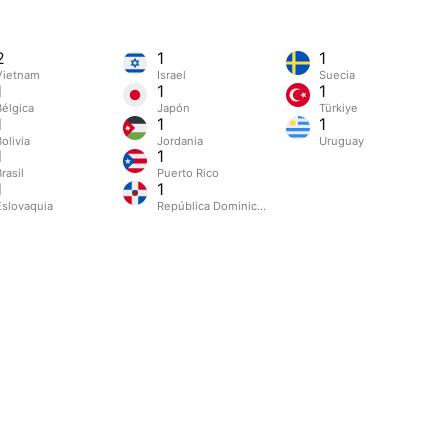
2
1
1
Vietnam
Israel
Suecia
1
1
1
Bélgica
Japón
Türkiye
1
1
1
olivia
Jordania
Uruguay
1
1
rasil
Puerto Rico
1
1
Eslovaquia
República Dominicana