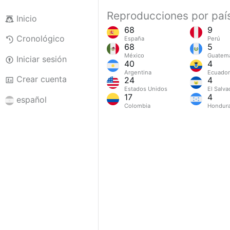
Reproducciones por paí
Inicio
68
9
Cronológico
España
Perú
68
5
México
Guatem
Iniciar sesión
40
4
Argentina
Ecuador
Crear cuenta
24
4
Estados Unidos
El Salva
17
4
español
Colombia
Hondur