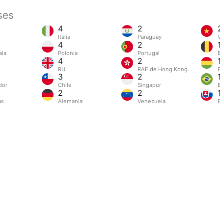
ses
4
2
Italia
Paraguay
4
2
ala
Polonia
Portugal
4
2
RU
RAE de Hong Kong (China)
B
3
2
dor
Chile
Singapur
B
2
2
as
Alemania
Venezuela