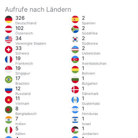
Aufrufe nach Ländern
326
2
Deutschland
Spanien
102
2
Österreich
Südafrika
34
2
Vereinigte Staaten
Südkorea
33
2
Schweiz
Usbekistan
19
1
Frankreich
Aserbaidschan
19
1
Singapur
Bolivien
17
1
Brasilien
Bulgarien
12
1
Russland
Dänemark
11
1
Vietnam
Guatemala
8
1
Bangladesch
Honduras
7
1
Indien
Israel
5
1
Italien
Jordanien