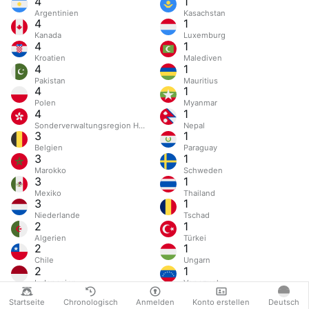
4
1
Argentinien
Kasachstan
4
1
Kanada
Luxemburg
4
1
Kroatien
Malediven
4
1
Pakistan
Mauritius
4
1
Polen
Myanmar
4
1
Sonderverwaltungsregion Hongkong
Nepal
3
1
Belgien
Paraguay
3
1
Marokko
Schweden
3
1
Mexiko
Thailand
3
1
Niederlande
Tschad
2
1
Algerien
Türkei
2
1
Chile
Ungarn
2
1
Indonesien
Venezuela
2
Startseite
Chronologisch
Anmelden
Konto erstellen
Deutsch
Norwegen