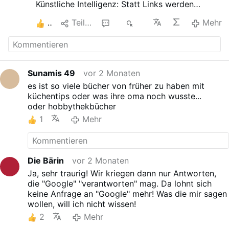
Künstliche Intelligenz: Statt Links werden
standardmässig fertige Antworten geliefert.
3
Teilen
2
1K
Mehr
Bald sollen zudem Grafiken erstellt und
Termine direkt aus der Online-Suche heraus
geplant werden können. Und sogenannte
«Agents», können den Einkauf übernehmen und
einen Warenkorb managen.
Sunamis 49
vor 2 Monaten
Das Versprechen: Mehr Bequemlichkeit für die
es ist so viele bücher von früher zu haben mit
User. Heisst aber auch: Weniger Vielfalt und
küchentips oder was ihre oma noch wusste...
sinkende Besucherzahlen für unzählige
oder hobbythekbücher
Websites, Medien und Plattformen.
Wie viele wichtige Infos wohl nun einfach
1
Mehr
verschwinden werden...?
Mir ist schon länger aufgefallen, dass die
Suchfunktion viel weniger Suchergebnisse
anzeigt als früher, aber dieses vorhaben ist
Die Bärin
vor 2 Monaten
Dystopie pur und gehört meiner Meinung nach
Ja, sehr traurig! Wir kriegen dann nur Antworten,
zur Kategorie: Betreutes Denken. Sehr traurig
die "Google" "verantworten" mag. Da lohnt sich
und schade...
keine Anfrage an "Google" mehr! Was die mir sagen
PHANTOM - SCHWEIZ
wollen, will ich nicht wissen!
2
Mehr