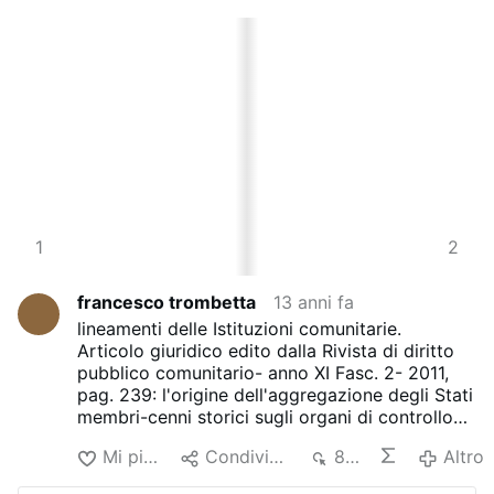
3
1
4
2
francesco trombetta
13 anni fa
lineamenti delle Istituzioni comunitarie.
Articolo giuridico edito dalla Rivista di diritto
pubblico comunitario- anno XI Fasc. 2- 2011,
pag. 239: l'origine dell'aggregazione degli Stati
membri-cenni storici sugli organi di controllo
dell'U.E.-la Court of Auditors.
Mi piace
Condividere
849
Altro