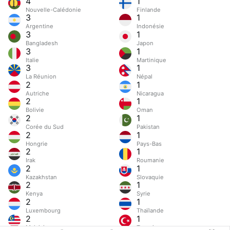
4
1
Nouvelle-Calédonie
Finlande
3
1
Argentine
Indonésie
3
1
Bangladesh
Japon
3
1
Italie
Martinique
3
1
La Réunion
Népal
2
1
Autriche
Nicaragua
2
1
Bolivie
Oman
2
1
Corée du Sud
Pakistan
2
1
Hongrie
Pays-Bas
2
1
Irak
Roumanie
2
1
Kazakhstan
Slovaquie
2
1
Kenya
Syrie
2
1
Luxembourg
Thaïlande
2
1
Malaisie
Turquie