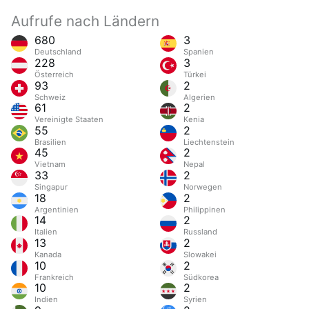
Aufrufe nach Ländern
680
3
Deutschland
Spanien
228
3
Österreich
Türkei
93
2
Schweiz
Algerien
61
2
Vereinigte Staaten
Kenia
55
2
Brasilien
Liechtenstein
45
2
Vietnam
Nepal
33
2
Singapur
Norwegen
18
2
Argentinien
Philippinen
14
2
Italien
Russland
13
2
Kanada
Slowakei
10
2
Frankreich
Südkorea
10
2
Indien
Syrien