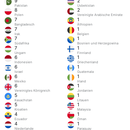
9
2
Pakistan
Usbekistan
8
2
Polen
Vereinigte Arabische Emirate
7
1
Bangladesch
Äthiopien
7
1
Irak
Belgien
7
1
Südafrika
Bosnien und Herzegowina
7
1
Ungarn
Finnland
6
1
Indonesien
Griechenland
6
1
Israel
Guatemala
6
1
Mexiko
Irland
6
1
Vereinigtes Königreich
Jordanien
5
1
Kasachstan
Litauen
5
1
Kroatien
Malaysia
4
1
Ecuador
Oman
4
1
Niederlande
Paraguay