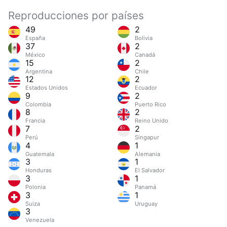
Reproducciones por países
49
2
España
Bolivia
37
2
México
Canadá
15
2
Argentina
Chile
12
2
Estados Unidos
Ecuador
9
2
Colombia
Puerto Rico
8
2
Francia
Reino Unido
7
2
Perú
Singapur
4
1
Guatemala
Alemania
3
1
Honduras
El Salvador
3
1
Polonia
Panamá
3
1
Suiza
Uruguay
3
Venezuela