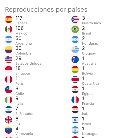
Reproducciones por países
117
3
España
Puerto Rico
106
2
México
Brasil
50
2
Argentina
Honduras
30
2
Colombia
Uruguay
29
1
Estados Unidos
Australia
18
1
Singapur
Bolivia
11
1
Perú
Costa Rica
9
1
Chile
Egipto
9
1
Italia
Francia
7
1
El Salvador
Irak
6
1
RU
Israel
4
1
Venezuela
Nicaragua