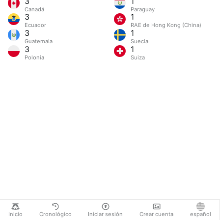
3
1
Canadá
Paraguay
3
1
Ecuador
RAE de Hong Kong (China)
3
1
Guatemala
Suecia
3
1
Polonia
Suiza
Inicio
Cronológico
Iniciar sesión
Crear cuenta
español