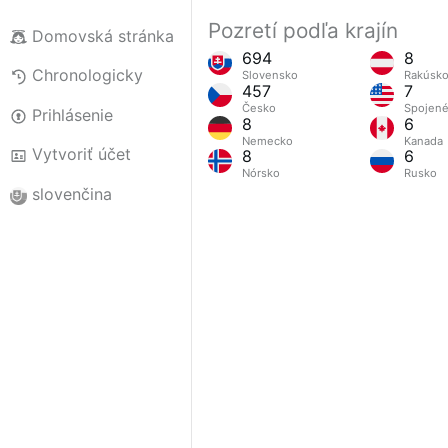
Pozretí podľa krajín
Domovská stránka
694
8
Chronologicky
Slovensko
Rakúsk
457
7
Česko
Spojené
Prihlásenie
8
6
Nemecko
Kanada
Vytvoriť účet
8
6
Nórsko
Rusko
slovenčina