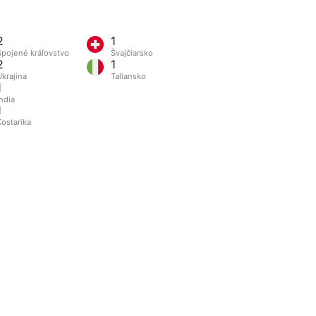
2
1
Spojené kráľovstvo
Švajčiarsko
2
1
Ukrajina
Taliansko
1
ndia
1
Kostarika