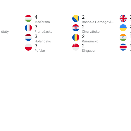
4
2
o
Maďarsko
Bosna a Hercegovina
3
2
 štáty
Francúzsko
Chorvátsko
3
2
Holandsko
Rumunsko
I
3
2
Poľsko
Singapur