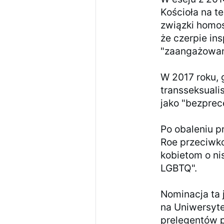
Kościoła na t
związki homos
że czerpie in
"zaangażowan
W 2017 roku,
transseksuali
jako "bezprec
Po obaleniu p
Roe przeciwko
kobietom o n
LGBTQ".
Nominacja ta 
na Uniwersyte
prelegentów 