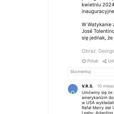
kwietniu 2024
inauguracyjne
W Watykanie z
José Tolentin
się jednak, ż
Obraz: Georg
Polub
Ud
V.R.S.
10 mies
Umówmy się że ka
amerykanizm dop
w USA wykładali p
Rafał Merry del 
Leahy:
Adapting 