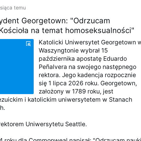
esiąca temu
ydent Georgetown: "Odrzucam
Kościoła na temat homoseksualności"
Katolicki Uniwersytet Georgetown 
Waszyngtonie wybrał 15
października apostatę Eduardo
Peñalvera na swojego następnego
rektora. Jego kadencja rozpocznie
się 1 lipca 2026 roku. Georgetown,
założony w 1789 roku, jest
ezuickim i katolickim uniwersytetem w Stanach
h.
 rektorem Uniwersytetu Seattle.
14 roku dla Commonweal napisał: "Odrzucam nauk