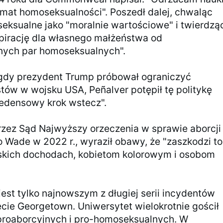
emat homoseksualności". Poszedł dalej, chwaląc
eksualne jako "moralnie wartościowe" i twierdzą
spirację dla własnego małżeństwa od
ych par homoseksualnych".
 gdy prezydent Trump próbował ograniczyć
stów w wojsku USA, Peñalver potępił tę politykę
edensowy krok wstecz".
rzez Sąd Najwyższy orzeczenia w sprawie aborcji
 Wade w 2022 r., wyraził obawy, że "zaszkodzi to
iskich dochodach, kobietom kolorowym i osobom
jest tylko najnowszym z długiej serii incydentów
cie Georgetown. Uniwersytet wielokrotnie gościł
proaborcyjnych i pro-homoseksualnych. W