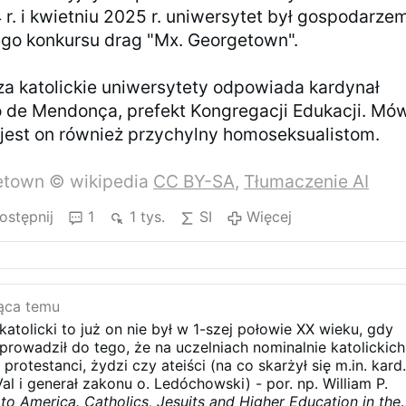
 r. i kwietniu 2025 r. uniwersytet był gospodarze
go konkursu drag "Mx. Georgetown".
a katolickie uniwersytety odpowiada kardynał
o de Mendonça, prefekt Kongregacji Edukacji. Mó
e jest on również przychylny homoseksualistom.
etown © wikipedia
CC BY-SA
,
Tłumaczenie AI
ostępnij
1
1 tys.
SI
Więcej
iąca temu
tolicki to już on nie był w 1-szej połowie XX wieku, gdy
rowadził do tego, że na uczelniach nominalnie katolickich
rotestanci, żydzi czy ateiści (na co skarżył się m.in. kard
Val i generał zakonu o. Ledóchowski) - por. np. William P.
to America. Catholics, Jesuits and Higher Education in the