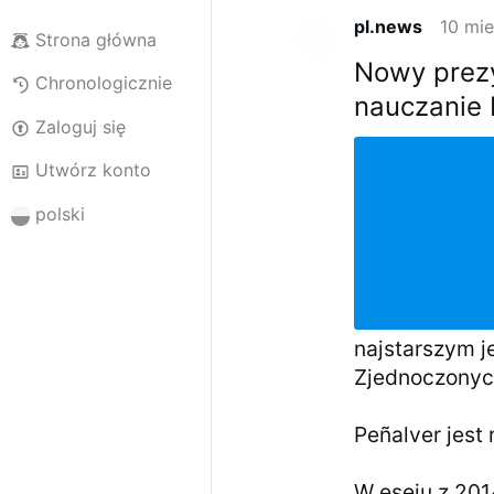
pl.news
10 mi
Strona główna
Nowy prez
Chronologicznie
nauczanie 
Zaloguj się
Utwórz konto
polski
najstarszym j
Zjednoczonyc
Peñalver jest
W eseju z 20