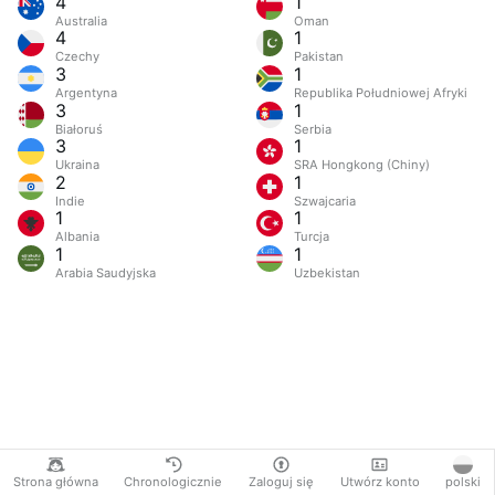
4
1
Australia
Oman
4
1
Czechy
Pakistan
3
1
Argentyna
Republika Południowej Afryki
3
1
Białoruś
Serbia
3
1
Ukraina
SRA Hongkong (Chiny)
2
1
Indie
Szwajcaria
1
1
Albania
Turcja
1
1
Arabia Saudyjska
Uzbekistan
Strona główna
Chronologicznie
Zaloguj się
Utwórz konto
polski