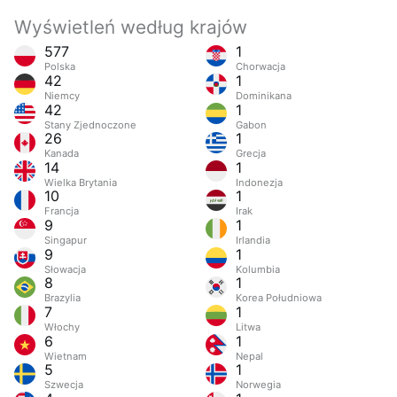
Wyświetleń według krajów
577
1
Polska
Chorwacja
42
1
Niemcy
Dominikana
42
1
Stany Zjednoczone
Gabon
26
1
Kanada
Grecja
14
1
Wielka Brytania
Indonezja
10
1
Francja
Irak
9
1
Singapur
Irlandia
9
1
Słowacja
Kolumbia
8
1
Brazylia
Korea Południowa
7
1
Włochy
Litwa
6
1
Wietnam
Nepal
5
1
Szwecja
Norwegia