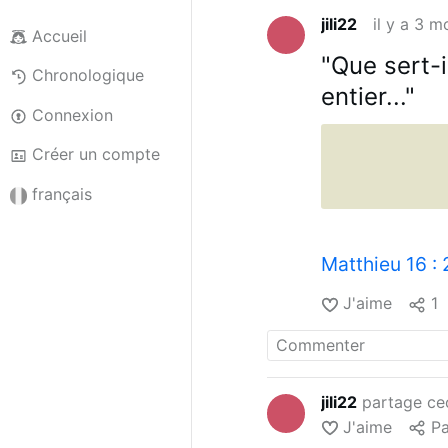
jili22
il y a 3 m
Accueil
"Que sert-
Chronologique
entier..."
Connexion
Créer un compte
français
Matthieu 16 : 
J'aime
1
jili22
partage ce
J'aime
Pa