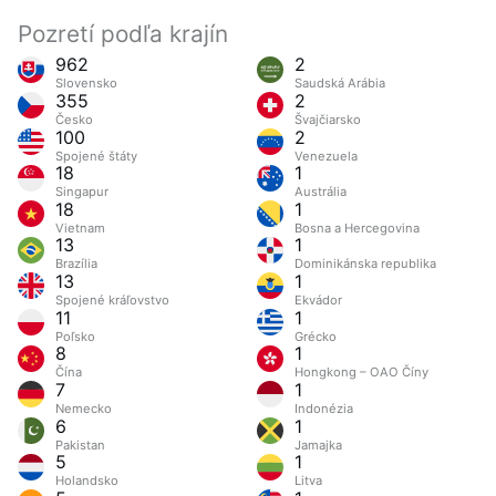
Pozretí podľa krajín
962
2
Slovensko
Saudská Arábia
355
2
Česko
Švajčiarsko
100
2
Spojené štáty
Venezuela
18
1
Singapur
Austrália
18
1
Vietnam
Bosna a Hercegovina
13
1
Brazília
Dominikánska republika
13
1
Spojené kráľovstvo
Ekvádor
11
1
Poľsko
Grécko
8
1
Čína
Hongkong – OAO Číny
7
1
Nemecko
Indonézia
6
1
Pakistan
Jamajka
5
1
Holandsko
Litva