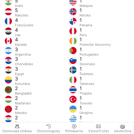
5
1
India
Malajzia
5
1
Rakúsko
Nórsko
4
1
Francúzsko
Panama
4
1
Irak
Peru
4
1
Kanada
Pobrežie Slonoviny
3
1
Argentína
Portugalsko
3
1
Chorvátsko
Slovinsko
3
1
Egypt
Švédsko
3
1
Kolumbia
Taliansko
2
1
Bangladéš
Thajsko
2
1
Maďarsko
Turecko
2
1
Maroko
Ukrajina
2
1
Paraguaj
Uruguaj
2
Domovská stránka
Chronologicky
Prihlásenie
Vytvoriť účet
slovenčina
Rusko