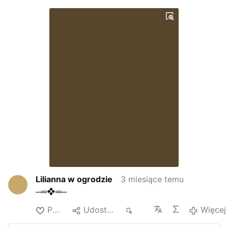
Lilianna w ogrodzie
3 miesiące temu
─═❖═─
Polub
Udostępnij
610
Więcej