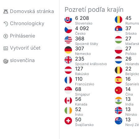
Pozretí podľa krajín
Domovská stránka
6 208
45
Chronologicky
Slovensko
Rumuns
4 092
37
Česko
Srbsko
Prihlásenie
368
27
Spojené štáty
Maďars
Vytvoriť účet
307
27
Nemecko
Poľsko
235
26
slovenčina
Spojené kráľovstvo
Holand
127
22
Rakúsko
Belgick
110
16
Francúzsko
Španiel
68
14
Singapur
Čína
56
13
Kanada
India
52
13
Írsko
Nórsko
50
13
Švajčiarsko
Nový Zé