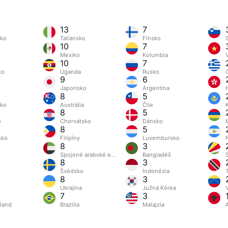
13
7
ko
Taliansko
Fínsko
10
7
Mexiko
Kolumbia
10
7
ko
Uganda
Rusko
9
6
Japonsko
Argentína
8
5
sko
Austrália
Čile
8
5
o
Chorvátsko
Dánsko
8
5
sko
Filipíny
Luxembursko
8
3
Spojené arabské emiráty
Bangladéš
8
3
Švédsko
Indonézia
8
3
Ukrajina
Južná Kórea
7
3
land
Brazília
Malajzia