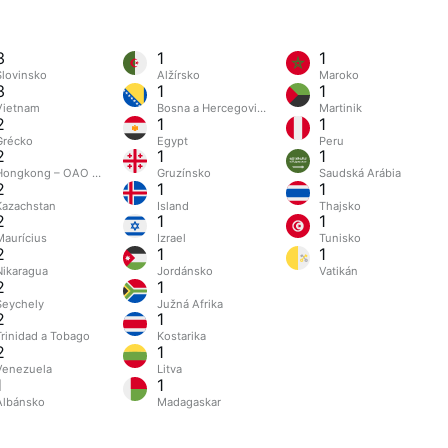
3
1
1
Slovinsko
Alžírsko
Maroko
3
1
1
Vietnam
Bosna a Hercegovina
Martinik
2
1
1
Grécko
Egypt
Peru
2
1
1
Hongkong – OAO Číny
Gruzínsko
Saudská Arábia
2
1
1
Kazachstan
Island
Thajsko
2
1
1
Maurícius
Izrael
Tunisko
2
1
1
Nikaragua
Jordánsko
Vatikán
2
1
Seychely
Južná Afrika
2
1
Trinidad a Tobago
Kostarika
2
1
Venezuela
Litva
1
1
Albánsko
Madagaskar