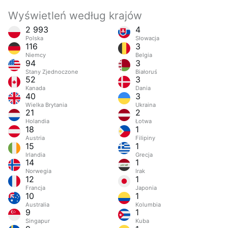
Wyświetleń według krajów
2 993
4
Polska
Słowacja
116
3
Niemcy
Belgia
94
3
Stany Zjednoczone
Białoruś
52
3
Kanada
Dania
40
3
Wielka Brytania
Ukraina
21
2
Holandia
Łotwa
18
1
Austria
Filipiny
15
1
Irlandia
Grecja
14
1
Norwegia
Irak
12
1
Francja
Japonia
10
1
Australia
Kolumbia
9
1
Singapur
Kuba