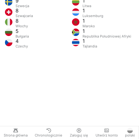
9
1
Szwecja
Litwa
8
1
Szwajcaria
Luksemburg
8
1
Włochy
Maroko
5
1
Bułgaria
Republika Południowej Afryki
4
1
Czechy
Tajlandia
Strona główna
Chronologicznie
Zaloguj się
Utwórz konto
polski