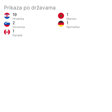
Prikaza po državama
19
1
Hrvatska
Maroko
2
1
Slovenija
Njemačka
1
Kanada