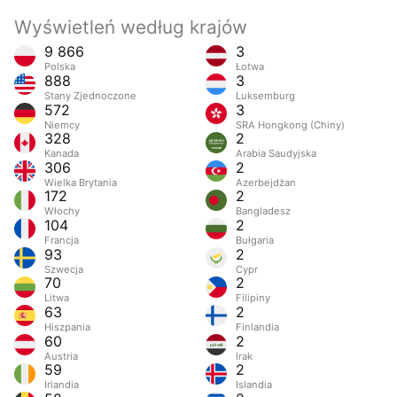
Wyświetleń według krajów
9 866
3
Polska
Łotwa
888
3
Stany Zjednoczone
Luksemburg
572
3
Niemcy
SRA Hongkong (Chiny)
328
2
Kanada
Arabia Saudyjska
306
2
Wielka Brytania
Azerbejdżan
172
2
Włochy
Bangladesz
104
2
Francja
Bułgaria
93
2
Szwecja
Cypr
70
2
Litwa
Filipiny
63
2
Hiszpania
Finlandia
60
2
Austria
Irak
59
2
Irlandia
Islandia