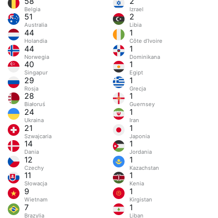
58
2
Belgia
Izrael
51
2
Australia
Libia
44
1
Holandia
Côte d’Ivoire
44
1
Norwegia
Dominikana
40
1
Singapur
Egipt
29
1
Rosja
Grecja
28
1
Białoruś
Guernsey
24
1
Ukraina
Iran
21
1
Szwajcaria
Japonia
14
1
Dania
Jordania
12
1
Czechy
Kazachstan
11
1
Słowacja
Kenia
9
1
Wietnam
Kirgistan
7
1
Brazylia
Liban