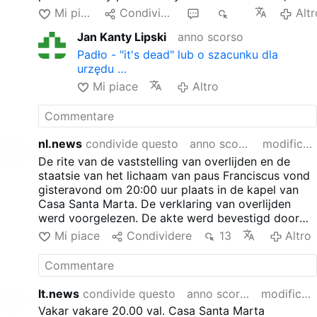
szambelana Kościoła. Pieczęcie zostały
Mi piace
Condividere
1
2K
Altr
umieszczone zarówno w nieużywanym
Jan Kanty Lipski
anno scorso
apartamencie papieskim na trzecim piętrze Pałacu
Apostolskiego, jak i w rzeczywistej rezydencji
Padło - "it's dead" lub o szacunku dla
Franciszka w domu gościnnym. Ciało papieża
urzędu …
Franciszka zostanie przeniesione do Bazyliki
Mi piace
Altro
Świętego Piotra w środę o godzinie 9 rano.
nl.news
condivide questo
anno scorso
modificato
De rite van de vaststelling van overlijden en de
staatsie van het lichaam van paus Franciscus vond
gisteravond om 20:00 uur plaats in de kapel van
Casa Santa Marta. De verklaring van overlijden
werd voorgelezen. De akte werd bevestigd door
kardinaal Kevin Farrell, kamerheer van de Kerk. Er
Mi piace
Condividere
13
Altro
werden zegels geplaatst in zowel het ongebruikte
pauselijke appartement op de derde verdieping van
het Apostolisch Paleis als in Franciscus' eigenlijke
verblijf in het gastenverblijf. Het lichaam van paus
lt.news
condivide questo
anno scorso
modificato
Franciscus zal woensdag om 9 uur naar de Sint-
Vakar vakare 20.00 val. Casa Santa Marta