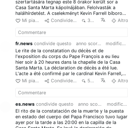
szertartására tegnap este 8 órakor került sor a
Casa Santa Marta kápolnájában. Felolvasták a
halálhírdetést. A cselekményt Kevin Farrell bíboros,
az egyház kamarása erősítette meg. Mind az
Mi piace
Condividere
356
Altr
Apostoli Palota harmadik emeletén lévő,
használaton kívüli pápai lakásban, mind Ferenc
tényleges lakhelyén, a vendégházban elhelyezett
pecséteket elhelyezték. Ferenc pápa holttestét
fr.news
condivide questo
anno scorso
modificato
szerdán reggel 9 órakor szállítják át a Szent Péter-
Le rite de la constatation du décès et de
bazilikába.
l'exposition du corps du Pape François a eu lieu
hier soir à 20 heures dans la chapelle de la Casa
Santa Marta. La déclaration de décès a été lue.
L'acte a été confirmé par le cardinal Kevin Farrell,
chambellan de l'Église. Des scellés ont été posés
Mi piace
Condividere
596
Altr
dans l'appartement papal inutilisé situé au
troisième étage du Palais apostolique et dans la
résidence actuelle de François, dans la maison
d'hôtes. Le corps du pape François sera transféré
es.news
condivide questo
anno scorso
modificato
dans la basilique Saint-Pierre mercredi à 9 heures.
El rito de la constatación de la muerte y la puesta
en estado del cuerpo del Papa Francisco tuvo lugar
ayer por la tarde a las 20:00 en la capilla de la