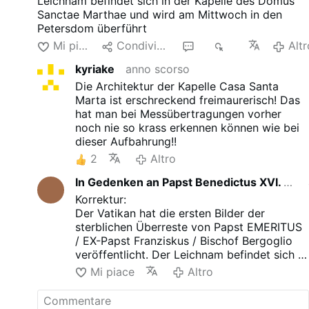
Leichnam befindet sich in der Kapelle des Domus
Sanctae Marthae und wird am Mittwoch in den
Petersdom überführt
Mi piace
Condividere
2
1K
Altr
kyriake
anno scorso
Die Architektur der Kapelle Casa Santa
Marta ist erschreckend freimaurerisch! Das
hat man bei Messübertragungen vorher
noch nie so krass erkennen können wie bei
dieser Aufbahrung!!
2
Altro
In Gedenken an Papst Benedictus XVI. ein einfacher …
Korrektur:
Der Vatikan hat die ersten Bilder der
sterblichen Überreste von Papst EMERITUS
/ EX-Papst Franziskus / Bischof Bergoglio
veröffentlicht. Der Leichnam befindet sich in
der Kapelle des Domus Sanctae Marthae
Mi piace
Altro
und wird am Mittwoch in den Petersdom
überführt.