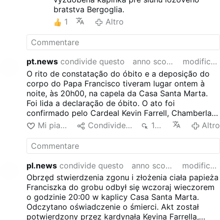
ihre eigene giftige Medizin schmecken. Das
bratstva Bergoglia.
Blatt hat sich gewendet.
1
Altro
Selbstverständlich hat man dem Ex-Papst
die päpstlichen Gewänder, das päpstliche
Weiß, auszuziehen und ihm einfache
Bischofsgewänder anzulegen.
pt.news
condivide questo
anno scorso
modificato
Ich frage mich, ob Bischof Bergoglio
O rito de constatação do óbito e a deposição do
ebenfalls in einer Nacht-und-Nebel-Action
corpo do Papa Francisco tiveram lugar ontem à
mit einem Lieferwagen zur Hintertür des
noite, às 20h00, na capela da Casa Santa Marta.
Petersdoms gebracht werden wird?
Foi lida a declaração de óbito. O ato foi
confirmado pelo Cardeal Kevin Farrell, Chamberlain
da Igreja. Foram colocados selos no apartamento
Mi piace
Condividere
128
Altr
papal não utilizado, no terceiro andar do Palácio
Apostólico, e na residência atual de Francisco, na
casa de hóspedes. O corpo do Papa Francisco será
transferido para a Basílica de São Pedro na quarta-
pl.news
condivide questo
anno scorso
modificato
feira, às 9 horas.
Obrzęd stwierdzenia zgonu i złożenia ciała papieża
Franciszka do grobu odbył się wczoraj wieczorem
o godzinie 20:00 w kaplicy Casa Santa Marta.
Odczytano oświadczenie o śmierci. Akt został
potwierdzony przez kardynała Kevina Farrella,