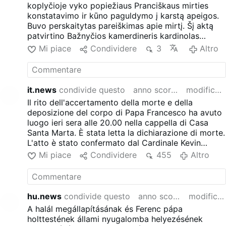
Pietersbasiliek worden overgebracht.
koplyčioje vyko popiežiaus Pranciškaus mirties
konstatavimo ir kūno paguldymo į karstą apeigos.
Buvo perskaitytas pareiškimas apie mirtį. Šį aktą
patvirtino Bažnyčios kamerdineris kardinolas
Kevinas Farrellas. Antspaudai buvo uždėti ir
Mi piace
Condividere
3
Altro
nenaudojamame popiežiaus bute trečiame
Apaštališkųjų rūmų aukšte, ir faktinėje Pranciškaus
rezidencijoje svečių namuose. Popiežiaus
Pranciškaus kūnas bus perkeltas į Šventojo Petro
it.news
condivide questo
anno scorso
modificato
baziliką trečiadienį 9 val. ryto.
Il rito dell'accertamento della morte e della
deposizione del corpo di Papa Francesco ha avuto
luogo ieri sera alle 20.00 nella cappella di Casa
Santa Marta. È stata letta la dichiarazione di morte.
L'atto è stato confermato dal Cardinale Kevin
Farrell, camerlengo della Chiesa. I sigilli sono stati
Mi piace
Condividere
455
Altro
apposti sia nell'appartamento papale inutilizzato al
terzo piano del Palazzo Apostolico, sia nell'attuale
residenza di Francesco nella foresteria. La salma di
Papa Francesco sarà trasferita nella Basilica di San
hu.news
condivide questo
anno scorso
modificato
Pietro mercoledì alle 9 del mattino.
A halál megállapításának és Ferenc pápa
holttestének állami nyugalomba helyezésének