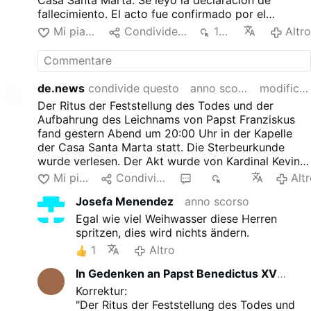
Casa Santa Marta. Se leyó la declaración de
fallecimiento. El acto fue confirmado por el
cardenal Kevin Farrell, chambelán de la Iglesia. Se
Mi piace
Condividere
184
Altr
colocaron sellos tanto en el apartamento papal no
utilizado de la tercera planta del Palacio Apostólico
como en la residencia real de Francisco en la casa
de huéspedes. El cuerpo del papa Francisco será
de.news
condivide questo
anno scorso
modificato
trasladado a la basílica de San Pedro el miércoles a
Der Ritus der Feststellung des Todes und der
las 9 de la mañana.
Aufbahrung des Leichnams von Papst Franziskus
fand gestern Abend um 20:00 Uhr in der Kapelle
der Casa Santa Marta statt. Die Sterbeurkunde
wurde verlesen. Der Akt wurde von Kardinal Kevin
Farrell, dem Kämmerer der Kirche, bestätigt.
Mi piace
Condividere
2
727
Alt
Sowohl in der unbenutzten päpstlichen Wohnung im
Josefa Menendez
anno scorso
dritten Stock des Apostolischen Palastes als auch
in Franziskus' eigentlicher Residenz im Gästehaus
Egal wie viel Weihwasser diese Herren
wurden Siegel angebracht. Der Leichnam von Papst
spritzen, dies wird nichts ändern.
Franziskus wird am Mittwoch um 9.00 Uhr in den
1
Altro
Petersdom überführt.
In Gedenken an Papst Benedictus XVI. ein einfacher …
anno sc
Korrektur:
"Der Ritus der Feststellung des Todes und