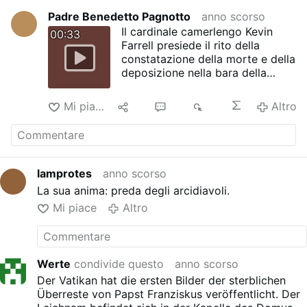
Padre Benedetto Pagnotto
anno scorso
Il cardinale camerlengo Kevin
00:33
Farrell presiede il rito della
constatazione della morte e della
deposizione nella bara della
salma di Papa Francesco (21
aprile 2025)
Mi piace
13
18
7K
Altro
lamprotes
anno scorso
La sua anima: preda degli arcidiavoli.
Mi piace
Altro
Werte
condivide questo
anno scorso
Der Vatikan hat die ersten Bilder der sterblichen
Überreste von Papst Franziskus veröffentlicht. Der