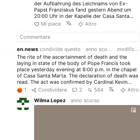
der Aufbahrung des Leichnams von Ex-
Papst Franziskus fand gestern Abend um
20:00 Uhr in der Kapelle der Casa Santa
Marta statt. Die Sterbeurkunde wurde
Mi piace
Altro
verlesen. Der Akt wurde von Kardinal Kevin
Farrell, dem Kämmerer der Kirche, bestätigt.
Sowohl in der unbenutzten päpstlichen
Wohnung im dritten Stock des
en.news
condivide questo
anno scorso
modificato
Apostolischen Palastes als auch in
The rite of the ascertainment of death and the
Franziskus' eigentlicher Residenz im
laying in state of the body of Pope Francis took
Gästehaus wurden Siegel angebracht. Der
place yesterday evening at 8:00 p.m. in the chapel
Leichnam von Ex-Papst Franziskus wird am
of Casa Santa Marta. The declaration of death was
Mittwoch um 9.00 Uhr in den Petersdom
read. The act was confirmed by Cardinal Kevin
überführt."
Farrell, Chamberlain of the Church. Seals were
1
Condividere
2
584
Altro
Wir wollen schließlich die korrekte
placed in both, the unused papal apartment on the
kirchenrechtliche Terminonologie einhalten.
Wilma Lopez
anno scorso
third floor of the Apostolic Palace and in Francis'
Bischof Bergoglio ist spätestens mit seinem
actual residence in the guest house. The body of
Tod kein Papst mehr, der päpstliche Thron is
Pope Francis will be transferred to St. Peter's
vacant. Und, wie wir alle wissen und wie bei
Basilica on Wednesday at 9 a.m.
Papst Benedict auch immer und immer
wieder betont wurde, vor allem von
radikalen Bergoglianern, das Papsttum ist