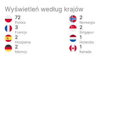
Wyświetleń według krajów
72
2
Polska
Norwegia
3
2
Francja
Singapur
2
1
Hiszpania
Holandia
2
1
Niemcy
Kanada