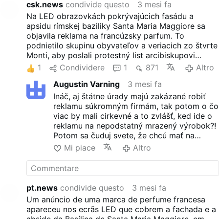
csk.news
condivide questo
3 mesi fa
al cardinale arciprete
Na LED obrazovkách pokrývajúcich fasádu a
Rolandas Mackrikas. «In
apsidu rímskej baziliky Santa Maria Maggiore sa
quanto membri del Comitato
objavila reklama na francúzsky parfum. To
cittadino del Rione Monti e
podnietilo skupinu obyvateľov a veriacich zo štvrte
residenti del Rione, vi
Monti, aby poslali protestný list arcibiskupovi
scriviamo per esprimervi il
Rolandovi Makrickasovi, v ktorom kritizovali to, čo
nostro profondo sgomento
1
Condividere
1
871
Altro
označili za "komercializáciu" historickej baziliky.
per i due enormi cartelloni
Augustin Varning
3 mesi fa
Obrazovky boli nainštalované počas
pubblicitari luminosi sulla
reštaurátorských prác, ktoré sa začali koncom roka
facciata e sull’abside della
Ináč, aj štátne úrady majú zakázané robiť
2024. Vatikánski predstavitelia vtedy uviedli, že
veneranda Basilica». Il gruppo
reklamu súkromným firmám, tak potom o čo
príjmy z reklamy pomáhajú pokryť náklady na
di fedeli si chiede se sia
viac by mali cirkevné a to zvlášť, ked ide o
renováciu pred jubileom.
necessario ricorrere a
reklamu na nepodstatný mrazený výrobok?!
pubblicità tanto appariscenti
Potom sa čuduj svete, že chcú mať na
che nulla hanno a che fare
streche Chrámu sv.Petra aj Bistro.
Mi piace
Altro
con l'atmosfera e il luogo
sacro. Dal volto di Sinner che
fa da testimonial ad una
marca di caffè, piuttosto che
pt.news
condivide questo
3 mesi fa
all'ultimo modello di uno
Um anúncio de uma marca de perfume francesa
smartphone, fino a un
apareceu nos ecrãs LED que cobrem a fachada e a
profumo. Il tema che viene