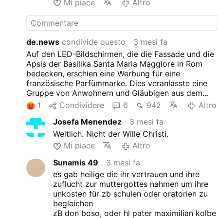
Mi piace
Altro
de renovación de cara al Jubileo.
de.news
condivide questo
3 mesi fa
Auf den LED-Bildschirmen, die die Fassade und die
Apsis der Basilika Santa Maria Maggiore in Rom
bedecken, erschien eine Werbung für eine
französische Parfümmarke. Dies veranlasste eine
Gruppe von Anwohnern und Gläubigen aus dem
Monti-Viertel, einen Protestbrief an den Erzpriester
1
Condividere
6
942
Altro
Rolandas Makrickas zu schicken, in dem sie die
Josefa Menendez
3 mesi fa
"Kommerzialisierung" der historischen Basilika
kritisierten. Die Bildschirme wurden während der
Weltlich. Nicht der Wille Christi.
Restaurierungsarbeiten installiert, die Ende 2024
Mi piace
Altro
begannen. Damals sagten Beamte des Vatikans,
dass die Werbeeinnahmen dazu beitragen, die
Sunamis 49
3 mesi fa
Renovierungskosten im Vorfeld des Jubiläums zu
es gab heilige die ihr vertrauen und ihre
decken.
zuflucht zur muttergottes nahmen um ihre
unkosten für zb schulen oder oratorien zu
begleichen
zB don boso, oder hl pater maximilian kolbe