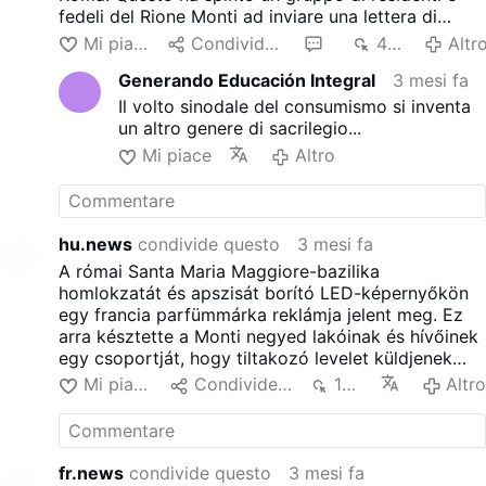
fedeli del Rione Monti ad inviare una lettera di
protesta all'Arciprete Rolandas Makrickas,
Mi piace
Condividere
1
440
Altr
criticando quella che hanno descritto come la
Generando Educación Integral
3 mesi fa
'commercializzazione' della storica basilica. Gli
schermi sono stati installati durante i lavori di
Il volto sinodale del consumismo si inventa
restauro iniziati alla fine del 2024. All'epoca, i
un altro genere di sacrilegio...
funzionari del Vaticano dissero che gli introiti
Mi piace
Altro
pubblicitari aiutavano a coprire i costi di
ristrutturazione in vista del Giubileo.
hu.news
condivide questo
3 mesi fa
A római Santa Maria Maggiore-bazilika
homlokzatát és apszisát borító LED-képernyőkön
egy francia parfümmárka reklámja jelent meg. Ez
arra késztette a Monti negyed lakóinak és hívőinek
egy csoportját, hogy tiltakozó levelet küldjenek
Rolandas Makrickas főpapnak, amelyben bírálták a
Mi piace
Condividere
132
Altr
történelmi bazilika "elüzletiesedését". A
paravánokat a 2024 végén megkezdett restaurálási
munkálatok során helyezték el. Akkor a Vatikán
tisztviselői azt mondták, hogy a reklámbevételek
fr.news
condivide questo
3 mesi fa