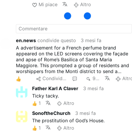
Mi piace
Altro
en.news
condivide questo
3 mesi fa
A advertisement for a French perfume brand
appeared on the LED screens covering the façade
and apse of Rome’s Basilica of Santa Maria
Maggiore. This prompted a group of residents and
worshippers from the Monti district to send a
protest letter to the Archpriest Rolandas Makrickas,
3
Condividere
5
927
Altr
criticising what they described as the
Father Karl A Claver
3 mesi fa
“commercialisation” of the historic basilica. The
screens were installed during restoration works
Ticky tacky.
that began in late 2024. Back then, Vatican officials
1
Altro
said the advertising revenue helps cover
renovation costs ahead of the Jubilee.
SonoftheChurch
3 mesi fa
The prostitution of God’s House.
1
Altro