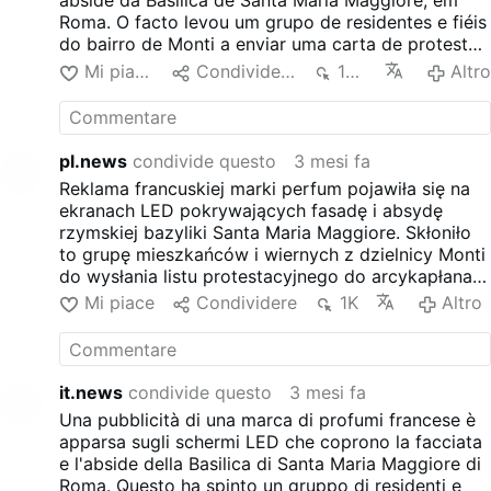
abside da Basílica de Santa Maria Maggiore, em
sollevato è la evidente
Roma. O facto levou um grupo de residentes e fiéis
“mercificazione” di Santa
do bairro de Monti a enviar uma carta de protesto
Maria Maggiore che il
ao arcipreste Rolandas Makrickas, criticando o que
Mi piace
Condividere
105
Altr
Vaticano aveva motivato con
descreveram como a "comercialização" da basílica
la necessità di raccogliere …
histórica. Os ecrãs foram instalados durante as
obras de restauro que tiveram início no final de
2024. Na altura, os funcionários do Vaticano
pl.news
condivide questo
3 mesi fa
afirmaram que as receitas da publicidade ajudavam
Reklama francuskiej marki perfum pojawiła się na
a cobrir os custos de renovação antes do Jubileu.
ekranach LED pokrywających fasadę i absydę
rzymskiej bazyliki Santa Maria Maggiore. Skłoniło
to grupę mieszkańców i wiernych z dzielnicy Monti
do wysłania listu protestacyjnego do arcykapłana
Rolandasa Makrickasa, krytykując to, co określili
Mi piace
Condividere
1K
Altro
jako "komercjalizację" zabytkowej bazyliki. Ekrany
zostały zainstalowane podczas prac
konserwatorskich, które rozpoczęły się pod koniec
2024 roku. Urzędnicy watykańscy twierdzili
it.news
condivide questo
3 mesi fa
wówczas, że przychody z reklam pomagają pokryć
Una pubblicità di una marca di profumi francese è
koszty renowacji przed Jubileuszem.
apparsa sugli schermi LED che coprono la facciata
e l'abside della Basilica di Santa Maria Maggiore di
Roma. Questo ha spinto un gruppo di residenti e