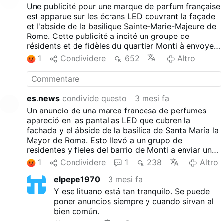
segítenek fedezni a felújítási költségeket a jubileum
Une publicité pour une marque de parfum française
előtt.
est apparue sur les écrans LED couvrant la façade
et l'abside de la basilique Sainte-Marie-Majeure de
Rome. Cette publicité a incité un groupe de
résidents et de fidèles du quartier Monti à envoyer
une lettre de protestation à l'archiprêtre Rolandas
1
Condividere
652
Altro
Makrickas, critiquant ce qu'ils décrivent comme la
"commercialisation" de la basilique historique. Les
écrans ont été installés pendant les travaux de
restauration qui ont commencé à la fin de l'année
es.news
condivide questo
3 mesi fa
2024. À l'époque, les responsables du Vatican
Un anuncio de una marca francesa de perfumes
avaient déclaré que les recettes publicitaires
apareció en las pantallas LED que cubren la
permettaient de couvrir les coûts de rénovation
fachada y el ábside de la basílica de Santa María la
avant le Jubilé.
Mayor de Roma. Esto llevó a un grupo de
residentes y fieles del barrio de Monti a enviar una
carta de protesta al arcipreste Rolandas Makrickas,
1
Condividere
1
238
Altro
criticando lo que calificaron de "comercialización"
elpepe1970
3 mesi fa
de la histórica basílica. Las pantallas se instalaron
durante unas obras de restauración que
Y ese lituano está tan tranquilo. Se puede
comenzaron a finales de 2024. En aquel entonces,
poner anuncios siempre y cuando sirvan al
los responsables vaticanos afirmaron que los
bien común.
ingresos publicitarios ayudaban a cubrir los costes