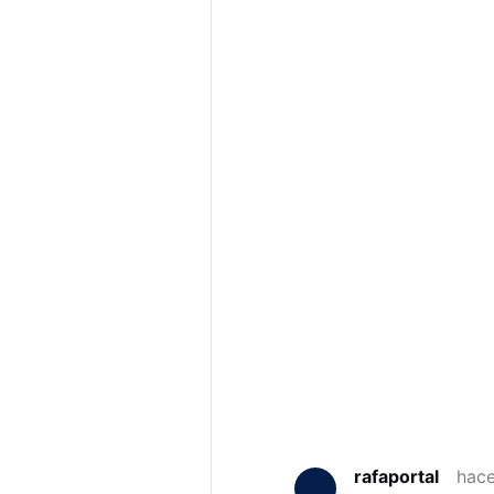
rafaportal
hac