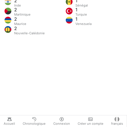
2
1
Inde
Sénégal
2
1
Martinique
Turquie
2
1
Maurice
Venezuela
2
Nouvelle-Calédonie
Accueil
Chronologique
Connexion
Créer un compte
français