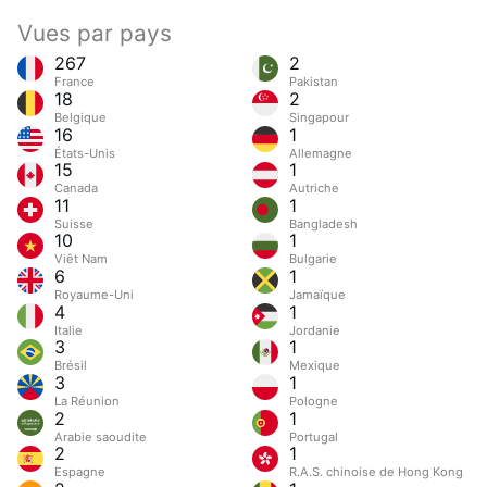
Vues par pays
267
2
France
Pakistan
18
2
Belgique
Singapour
16
1
États-Unis
Allemagne
15
1
Canada
Autriche
11
1
Suisse
Bangladesh
10
1
Viêt Nam
Bulgarie
6
1
Royaume-Uni
Jamaïque
4
1
Italie
Jordanie
3
1
Brésil
Mexique
3
1
La Réunion
Pologne
2
1
Arabie saoudite
Portugal
2
1
Espagne
R.A.S. chinoise de Hong Kong