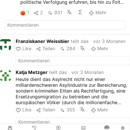
politische Verfolgung erfuhren, bis hin zu Folter
und Tod.
1
2
931
Mehr
All dies waren konkrete und belegte Einzelfälle.
Ferner hieß Asyl immer, nur vorübergehenden
Schutz zu gewähren, bis die Situation im
Heimatland wieder so war, dass der Verfolgte
zurückkehren konnte.
Franziskaner Weissbier
teilt das
vor 3 Monaten
Dies wurde durch die EU-Verträge
Like
Teilen
284
Mehr
weitestgehend ausgehebelt und das Recht auf
Asyl zur reinen Farce. Heute dient das
Asylrecht nicht nur einer milliardenschweren
Asylindustrie zur Bereicherung, sondern
kriminellen Eliten als Rechtfertigung, eine
Katja Metzger
teilt das
vor 3 Monaten
Ersetzungsmigration zu betreiben und die
Heute dient das Asylrecht nicht nur einer
europäischen Völker (durch die millionenfache
milliardenschweren Asylindustrie zur Bereicherung,
Einwanderung hauptsächlich aus dem
sondern kriminellen Eliten als Rechtfertigung, eine
muslimischen Kulturkreis) in den eigenen
Ersetzungsmigration zu betreiben und die
Ländern zur Minderheit werden zu lassen.
europäischen Völker (durch die millionenfache
Animation: Die Migrationsströme nach Europa
Einwanderung hauptsächlich aus dem muslimischen
Like
Teilen
355
Mehr
zwischen 2012 und 2018. Jeder Punkt steht für
Kulturkreis) in den eigenen Ländern zur Minderheit
25 Menschen.
werden zu lassen