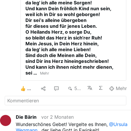
da leg' ich alle meine Sorgen!
Und kann Dein fröhlich Kind nun sein,
weil ich in Dir so wohl geborgen!
Dir sei‘s alleine übergeben
für dieses und für jenes Leben.
O Heilands Herz, o sorge Du,
so bleibt das Herz in sich‘rer Ruh!
Mein Jesus, in Dein Herz hinein,
da leg' ich alle meine Lieben!
Sind doch die Meinen alle Dein,
sind Dir ins Herz hineingeschrieben!
Und kann ich ihnen nicht mehr dienen,
sei …
Mehr
6
1
3
525
Mehr
Die Bärin
vor 2 Monaten
Wunderschönes Gebet! Vergelte es Ihnen,
@Ursula
Wegmann
, der liebe Gott in Ewigkeit!