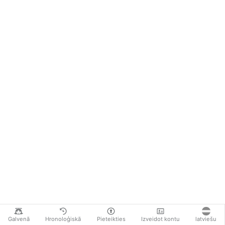
Galvenā
Hronoloģiskā
Pieteikties
Izveidot kontu
latviešu