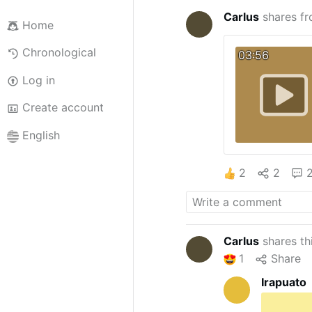
Carlus
shares f
Home
Chronological
03:56
Log in
Create account
English
2
2
Carlus
shares th
1
Share
Irapuato