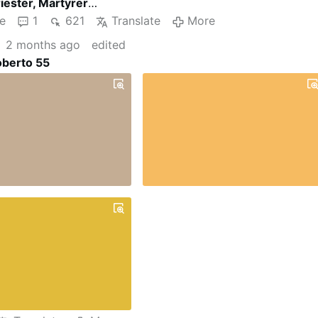
ester, Märtyrer
rona
in Italien
e
1
621
Translate
More
an der Stelle des heutigen
Sanktuariu
2 months ago
edited
d als herausragendes Beispiel apostolischen und
äßen Lebens verehrt. Im
Dominikanerorden
gibt es das
oberto 55
-Wasser, das Krankheiten vertreiben und bei Wöchnerinnen
n soll. Das Petrus-Martyr-Kreuz aus Palmenzweigen sollte
und Ungeziefer auf den Feldern helfen. Die
Kölner
Bierbrau
hon 1253 als Patron; sein mit einer Hopfenranke umgebene
e jahrhundertelang den Brauer-Zunftsaal. Nach ihm
ch die schon 1396 urkundlich erwähnte Petri-Mailand-
 Kölner Brauer, die heute in der Kölner Brauer-Corporation
it eine der ältesten noch existierenden
nigungen ist.