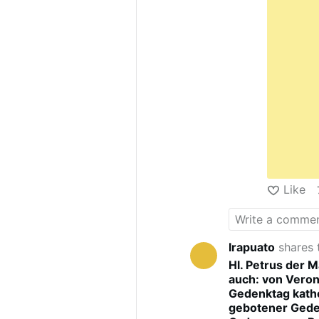
Like
Irapuato
shares 
Hl. Petrus der M
auch: von Vero
Gedenktag kathol
gebotener Gede