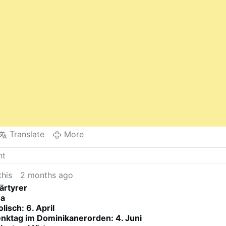
reflection challenges us to consider: How does our
daily life prepare us for our final …
More
Translate
More
this
2 months ago
ärtyrer
na
isch: 6. April
nktag im Dominikanerorden: 4. Juni