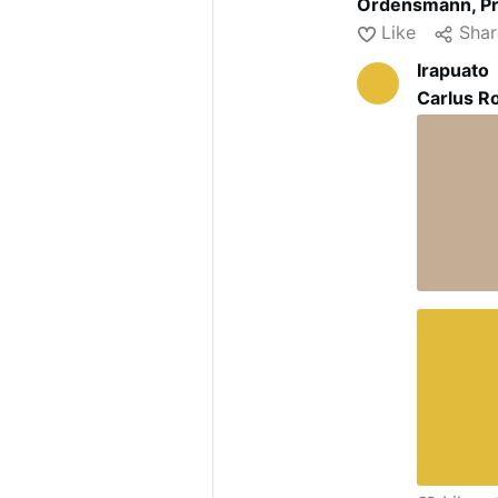
Ordensmann, Pri
* um 1205 in
Ve
Like
Shar
† 6. April 1252 
Irapuato
Petrus wurde bal
evangeliumsgem
Carlus R
geweihte Petrus
das Fieber senke
gegen Unwetter 
erwählten ihn sc
Bildnis schmückt
benannte sich au
Bruderschaft der
fortlebt und dam
Handwerkerverei