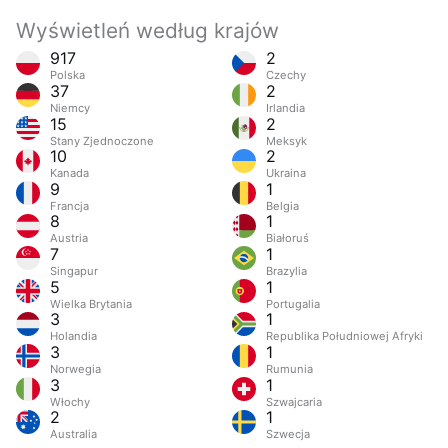
Wyświetleń według krajów
917
2
Polska
Czechy
37
2
Niemcy
Irlandia
15
2
Stany Zjednoczone
Meksyk
10
2
Kanada
Ukraina
9
1
Francja
Belgia
8
1
Austria
Białoruś
7
1
Singapur
Brazylia
5
1
Wielka Brytania
Portugalia
3
1
Holandia
Republika Południowej Afryki
3
1
Norwegia
Rumunia
3
1
Włochy
Szwajcaria
2
1
Australia
Szwecja