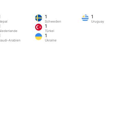
1
1
1
ngkong
Nepal
Schweden
Uruguay
1
1
Niederlande
Türkei
1
1
Saudi-Arabien
Ukraine