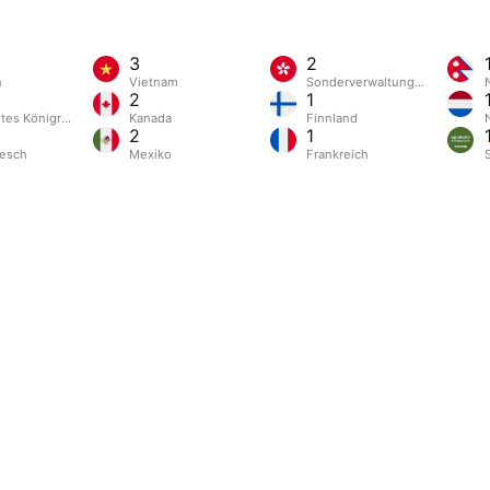
3
2
n
Vietnam
Sonderverwaltungsregion Ho
2
1
gtes Königreich
Kanada
Finnland
2
1
esch
Mexiko
Frankreich