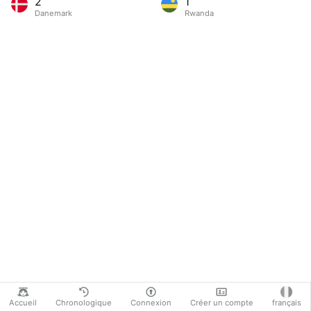
2
1
Danemark
Rwanda
Accueil
Chronologique
Connexion
Créer un compte
français