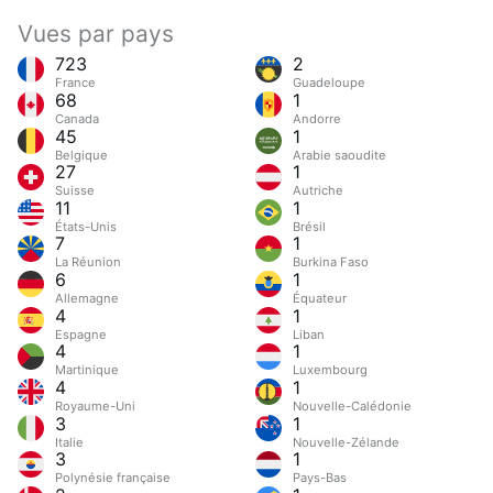
Vues par pays
723
2
France
Guadeloupe
68
1
Canada
Andorre
45
1
Belgique
Arabie saoudite
27
1
Suisse
Autriche
11
1
États-Unis
Brésil
7
1
La Réunion
Burkina Faso
6
1
Allemagne
Équateur
4
1
Espagne
Liban
4
1
Martinique
Luxembourg
4
1
Royaume-Uni
Nouvelle-Calédonie
3
1
Italie
Nouvelle-Zélande
3
1
Polynésie française
Pays-Bas