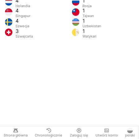
4
1
Holandia
Rosja
4
1
Singapur
Tajwan
4
1
Szwecja
Uzbekistan
3
1
Szwajcaria
Watykan
Strona główna
Chronologicznie
Zaloguj się
Utwórz konto
polski