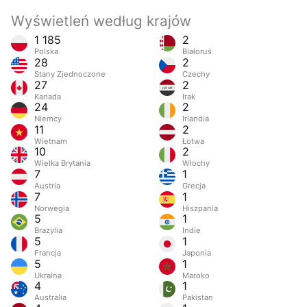
Wyświetleń według krajów
1 185
2
Polska
Białoruś
28
2
Stany Zjednoczone
Czechy
27
2
Kanada
Irak
24
2
Niemcy
Irlandia
11
2
Wietnam
Łotwa
10
2
Wielka Brytania
Włochy
7
1
Austria
Grecja
7
1
Norwegia
Hiszpania
5
1
Brazylia
Indie
5
1
Francja
Japonia
5
1
Ukraina
Maroko
4
1
Australia
Pakistan