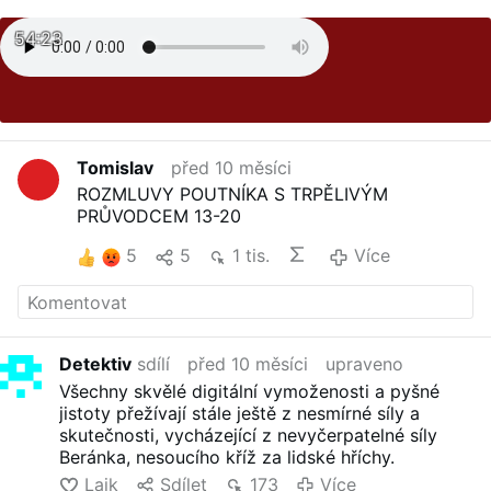
54:23
Tomislav
před 10 měsíci
ROZMLUVY POUTNÍKA S TRPĚLIVÝM
PRŮVODCEM 13-20
5
5
1 tis.
Více
Detektiv
sdílí
před 10 měsíci
upraveno
Všechny skvělé digitální vymoženosti a pyšné
jistoty přežívají stále ještě z nesmírné síly a
skutečnosti, vycházející z nevyčerpatelné síly
Beránka, nesoucího kříž za lidské hříchy.
Lajk
Sdílet
173
Více