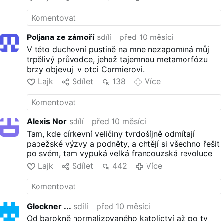
Poljana ze zámoří
sdílí
před 10 měsíci
V této duchovní pustině na mne nezapomíná můj
trpělivý průvodce, jehož tajemnou metamorfózu
brzy objevuji v otci Cormierovi.
Lajk
Sdílet
138
Více
Alexis Nor
sdílí
před 10 měsíci
Tam, kde církevní veličiny tvrdošíjně odmítají
papežské výzvy a podněty, a chtějí si všechno řešit
po svém, tam vypuká velká francouzská revoluce
Lajk
Sdílet
442
Více
Glockner ...
sdílí
před 10 měsíci
Od barokně normalizovaného katolictví až po ty