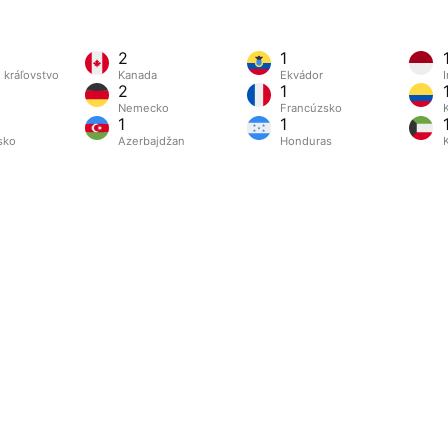
2
1
 kráľovstvo
Kanada
Ekvádor
2
1
o
Nemecko
Francúzsko
1
1
sko
Azerbajdžan
Honduras