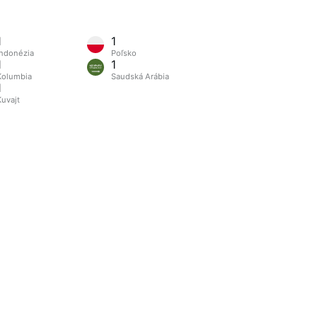
1
1
Indonézia
Poľsko
1
1
Kolumbia
Saudská Arábia
1
Kuvajt