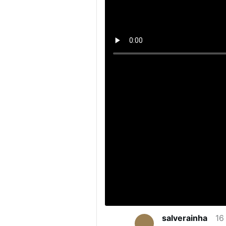
salverainha
16