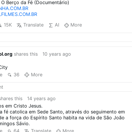
m O Berço da Fé (Documentário)
NHA.COM.BR
FILMES.COM.BR
15K
Translate
AI
More
l.org
shares this
10 years ago
City
e
36
More
hares this
14 years ago
os em Cristo Jesus.
 a fé catolica em Sede Santo, através do seguimento em
de a força do Espírito Santo habita na vida de São João
ingos Sávio.
e
64
Translate
More