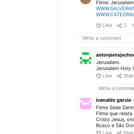
Filme: Jerusale
WWW.SALVERAI
WWW.CATEDRAL
Like
2
astonjsmsjschoo
Jerusalem.
Jerusalem Holy 
Like
Shar
ivanaldo garcia
s
Filme Sede Sant
Filme que relata
Cristo Jesus, on
Bosco e São Dom
Like
Shar