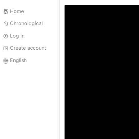
Home
Chronological
Log in
Create account
English