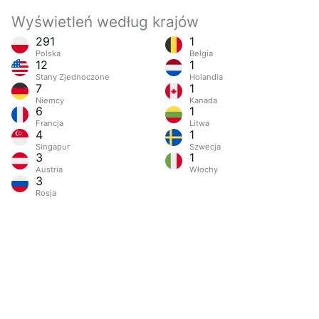
Wyświetleń według krajów
291
1
Polska
Belgia
12
1
Stany Zjednoczone
Holandia
7
1
Niemcy
Kanada
6
1
Francja
Litwa
4
1
Singapur
Szwecja
3
1
Austria
Włochy
3
Rosja