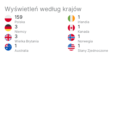
Wyświetleń według krajów
159
1
Polska
Irlandia
3
1
Niemcy
Kanada
3
1
Wielka Brytania
Norwegia
1
1
Australia
Stany Zjednoczone